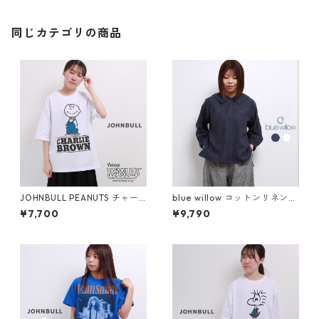
イズ 大きめ ゆったり 綿 ロン
グ tシャツ
同じカテゴリの商品
JOHNBULL PEANUTS チャー
blue willow コットンリネンセ
リーブラウン プリントTシャツ
ーラーカラーブラウス レディ
¥7,700
¥9,790
レディース メンズ ジョンブル
ース ブルーウィロー 01ESP11
スヌーピー JT243C02 半袖 t
036 シャツ 服 長袖 40代 50
ee ブランド 大きめ 白 メール
代 ブランド 春 秋 冬 メール便
便(185円)対応
(185円)対応