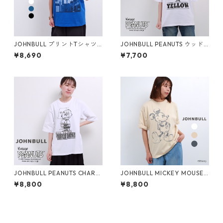
JOHNBULL プリントTシャツ
JOHNBULL PEANUTS ウッド
Patti Smith レディース メン
ストック プリントTシャツ レ
¥8,690
¥7,700
ズ ジョンブル パティ・スミス
ディース メンズ ジョンブル ス
JT243C14 半袖 春 夏 秋 tee
ヌーピー JT243C04 半袖 tee
ブランド 大きいサイズ メール
ブランド 大きめ 白 メール便(1
便(185円)対応
85円)対応
JOHNBULL PEANUTS CHARLI
JOHNBULL MICKEY MOUSE
E BROWN プリントTシャツ
プリント Tシャツ レディース
¥8,800
¥8,800
レディース メンズ ジョンブル
メンズ ジョンブル JT252C02
チャーリーブラウン JT251C52
ミッキーマウス 半袖 大きめ ゆ
半袖 ブランド 大きいサイズ メ
ったり ブランド 丸首 白 メー
ール便(185円)対応
ル便(185円)対応