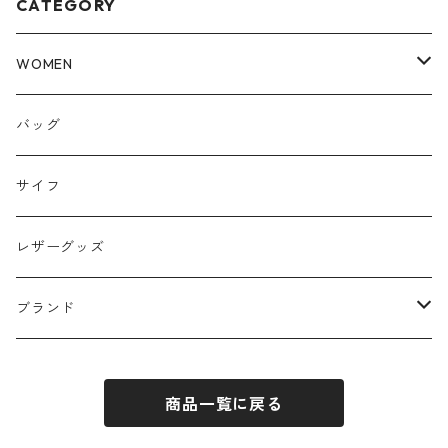
CATEGORY
WOMEN
トップス
バッグ
パンツ
サイフ
スカート
レザーグッズ
アウター
ブランド
ワンピース
ubasoku / ウバソク
商品一覧に戻る
JHON BULL / ジョンブル