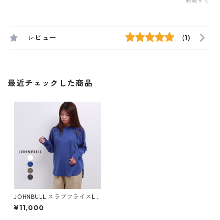
通報する
レビュー
(1)
最近チェックした商品
JOHNBULL スラブフライスLS
プルオーバー レディース ジョ
¥11,000
ンブル JL243C06 長袖 カッ
トソー リブ ブランド 大きいサ