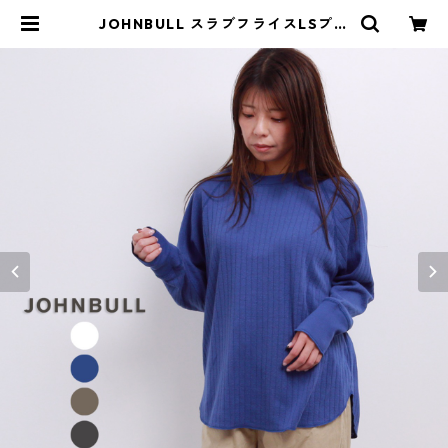
JOHNBULL スラブフライスLSプル
オーバー レディース ジョンブル JL
243C06 長袖 カットソー リブ ブラ
ンド 大きいサイズ 大きめ ゆったり
綿 ロング tシャツ | isa ONLINE ST
ORE / アイサ 公式オンラインストア