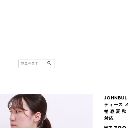
JOHNBU
ディース メ
袖 春 夏 
対応