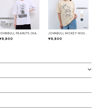
JOHNBULL PEANUTS CHAR
JOHNBULL MICKEY MOUS
LIE BROWN プリントTシャ
E プリント Tシャツ レディ
¥8,800
¥8,800
ツ レディース メンズ ジョン
ース メンズ ジョンブル JT2
ブル チャーリーブラウン JT
52C02 ミッキーマウス 半袖
251C52 半袖 ブランド 大き
大きめ ゆったり ブランド 丸
いサイズ メール便(185円)対
首 白 メール便(185円)対応
応