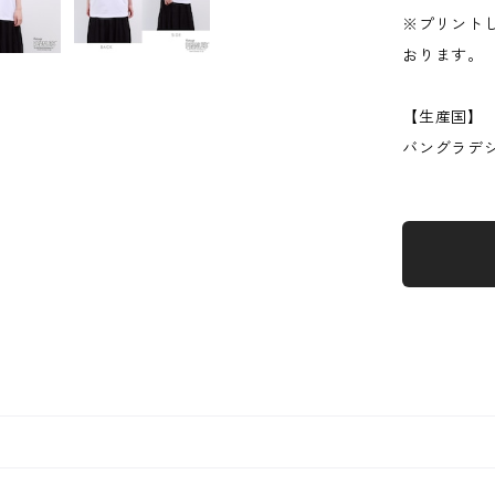
※プリント
おります。
【生産国】
バングラデ