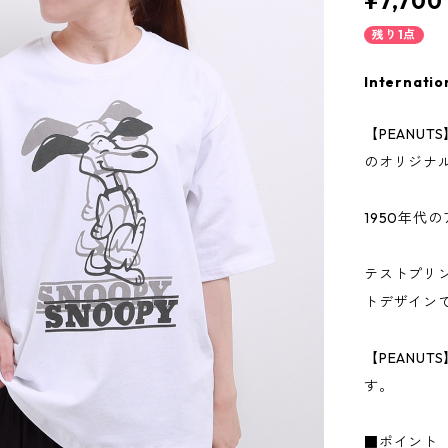
¥7,700
残り1点
Internatio
【PEANU
のオリジナ
1950年代
テストプリ
トデザイン
【PEANU
す。
■ポイント