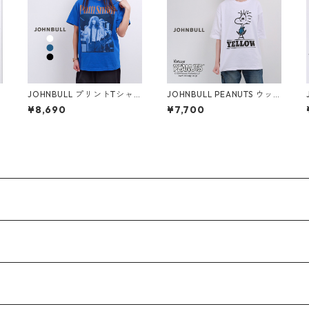
ン
JOHNBULL プリントTシャ
JOHNBULL PEANUTS ウッ
ツ Patti Smith レディース
ドストック プリントTシャツ
¥8,690
¥7,700
1
メンズ ジョンブル パティ・
レディース メンズ ジョンブ
スミス JT243C14 半袖 春
ル スヌーピー JT243C04
夏 秋 tee ブランド 大きいサ
半袖 tee ブランド 大きめ 白
イズ メール便(185円)対応
メール便(185円)対応