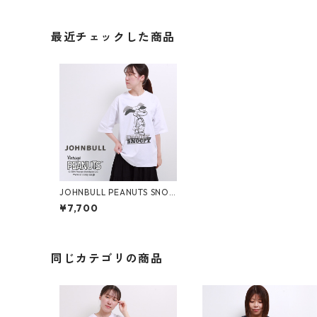
最近チェックした商品
JOHNBULL PEANUTS SNOO
PY プリントTシャツ レディ
¥7,700
ース メンズ ジョンブル スヌ
ーピー JT242C01 半袖 春
夏 秋 tee ブランド 大きいサ
イズ メール便(185円)対応
同じカテゴリの商品