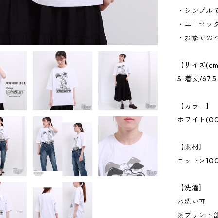
・シンプル
・ユニセッ
・お家での
【サイズ(cm
S :着丈/67.
【カラー】
ホワイト(00
【素材】
コットン10
【洗濯】
水洗い可
※プリント