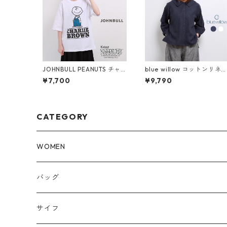
JOHNBULL PEANUTS チャ
blue willow コットンリネ
ーリーブラウン プリントTシ
セーラーカラーブラウス レ
¥7,700
¥9,790
ャツ レディース メンズ ジョ
ディース ブルーウィロー 0
ンブル スヌーピー JT243C
ESP11036 シャツ 服 長袖 4
02 半袖 tee ブランド 大き
0代 50代 ブランド 春 秋 冬
め 白 メール便(185円)対応
メール便(185円)対応
CATEGORY
WOMEN
トップス
バッグ
パンツ
サイフ