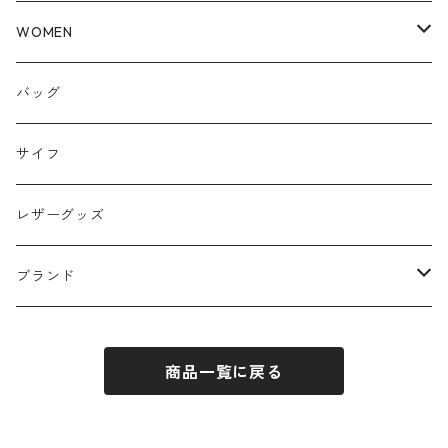
WOMEN
トップス
バッグ
パンツ
サイフ
スカート
レザーグッズ
アウター
ブランド
ワンピース
ubasoku / ウバソク
商品一覧に戻る
JHON BULL / ジョンブル