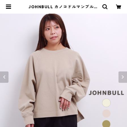
JOHNBULL カノコドルマンプルオ
ーバー レディース ジョンブル JL24
3C09 かわいい 長袖 秋冬 春 おしゃ
れ 無地 ブランド ロンT コットン ト
レーナー 大きいサイズ | isa ONLIN
E STORE / アイサ 公式オンライン
ストア