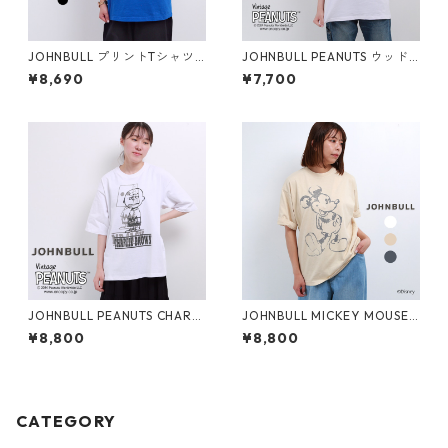
JOHNBULL プリントTシャツ
JOHNBULL PEANUTS ウッド
Patti Smith レディース メン
ストック プリントTシャツ レ
¥8,690
¥7,700
ズ ジョンブル パティ・スミス
ディース メンズ ジョンブル ス
JT243C14 半袖 春 夏 秋 tee
ヌーピー JT243C04 半袖 tee
ブランド 大きいサイズ メール
ブランド 大きめ 白 メール便(1
便(185円)対応
85円)対応
JOHNBULL PEANUTS CHARLI
JOHNBULL MICKEY MOUSE
E BROWN プリントTシャツ
プリント Tシャツ レディース
¥8,800
¥8,800
レディース メンズ ジョンブル
メンズ ジョンブル JT252C02
チャーリーブラウン JT251C52
ミッキーマウス 半袖 大きめ ゆ
半袖 ブランド 大きいサイズ メ
ったり ブランド 丸首 白 メー
ール便(185円)対応
ル便(185円)対応
CATEGORY