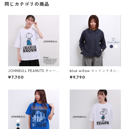
同じカテゴリの商品
JOHNBULL PEANUTS チャー
blue willow コットンリネンセ
リーブラウン プリントTシャツ
ーラーカラーブラウス レディ
¥7,700
¥9,790
レディース メンズ ジョンブル
ース ブルーウィロー 01ESP11
スヌーピー JT243C02 半袖 t
036 シャツ 服 長袖 40代 50
ee ブランド 大きめ 白 メール
代 ブランド 春 秋 冬 メール便
便(185円)対応
(185円)対応