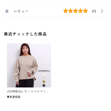
レビュー
(1)
最近チェックした商品
JOHNBULL カノコドルマンプ
ルオーバー レディース ジョン
¥9,900
ブル JL243C09 かわいい 長
袖 秋冬 春 おしゃれ 無地 ブラ
ンド ロンT コットン トレーナ
ー 大きいサイズ