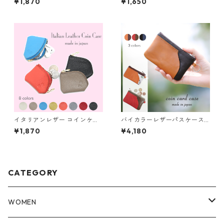
¥1,870
¥1,650
ビジネス 小さい ミニ 上品 プ
レゼント ギフト かわいい おし
ゃれ
イタリアンレザー コインケー
バイカラーレザーパスケース
ス 日本製 肉球 小さめ 本革 マ
本革 日本製 小銭入れ コインケ
¥1,870
¥4,180
ルチケース かわいい おしゃれ
ース カードケース マルチケー
プレゼント
ス コンパクト メンズ レディー
ス
CATEGORY
WOMEN