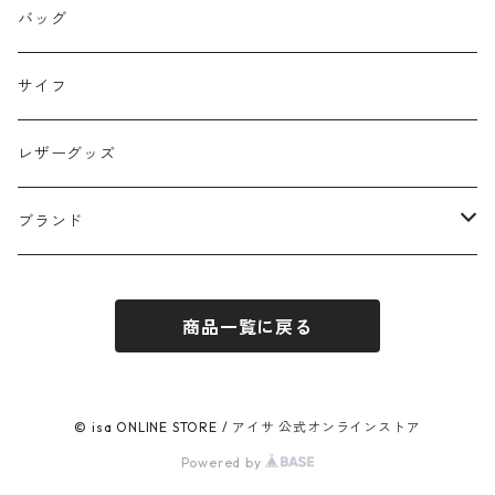
トップス
バッグ
パンツ
サイフ
スカート
レザーグッズ
アウター
ブランド
ワンピース
ubasoku / ウバソク
商品一覧に戻る
JHON BULL / ジョンブル
blue willow / ブルーウィロー
© isa ONLINE STORE / アイサ 公式オンラインストア
Powered by