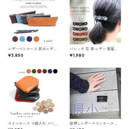
レザーペンケース 防水レザー
バレッタ 花 革 レザー 髪留め
本革 日本製 小さめ 筆箱 シン
髪飾り まとめ髪 プチギフト ア
¥3,850
¥1,980
プル レザー メンズ レディース
クセ シンプル ナチュラル 大人
女子 上品 プレゼント ギフト
コインケース 小銭入れ メンズ
型押しレザーコインケース 日
レディース 牛革 本革 レザー
本製 最小