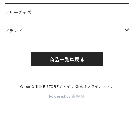
スカート
レザーグッズ
アウター
ブランド
ワンピース
ubasoku / ウバソク
商品一覧に戻る
JHON BULL / ジョンブル
blue willow / ブルーウィロー
© isa ONLINE STORE / アイサ 公式オンラインストア
Powered by