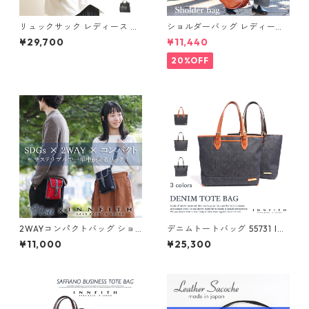
リュックサック レディース シ
ショルダーバッグ レディース
ョルダーバッグ 日本製 姫路レ
本革製 大容量 軽い 半月型 斜
¥29,700
¥11,440
ザー 本革 軽い ２ＷＡＹ ママ
め掛け 肩掛け ママバッグ マザ
バッグ 斜め掛け おしゃれ かわ
ーズバッグ おしゃれ かわいい
20%OFF
いい 30代 40代 50代 614028
30代 40代 50代 640181
2WAYコンパクトバッグ ショ
デニムトートバッグ 55731 INN
ルダー ウエスト Isa INNFITH
FITH
¥11,000
¥25,300
本革 日本製