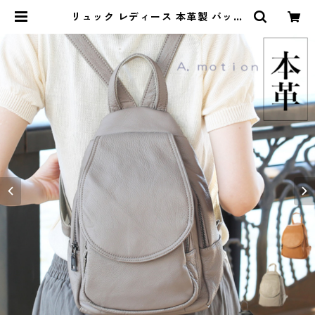
リュック レディース 本革製 バッグ
軽い コンパクト 小さめ 通勤リュッ
ク ママリュック ママバッグ おしゃ
れ かわいい 30代 40代 50代 6622
00 | isa ONLINE STORE / アイサ
公式オンラインストア