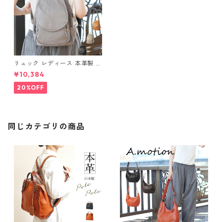
リュック レディース 本革製 バ
ッグ 軽い コンパクト 小さめ
¥10,384
通勤リュック ママリュック マ
マバッグ おしゃれ かわいい 3
20%OFF
0代 40代 50代 662200
同じカテゴリの商品