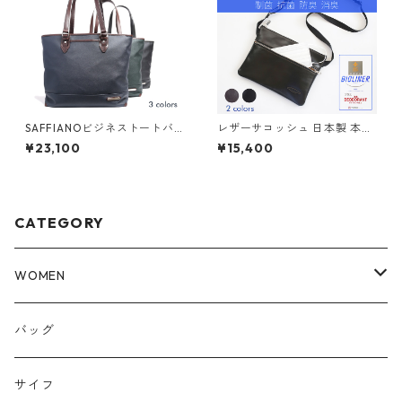
SAFFIANOビジネストートバ
レザーサコッシュ 日本製 本革
ッグ 55730 INNFITH
内装 バイオライナー 制菌・抗
¥23,100
¥15,400
菌・防臭・消臭
CATEGORY
WOMEN
トップス
バッグ
パンツ
サイフ