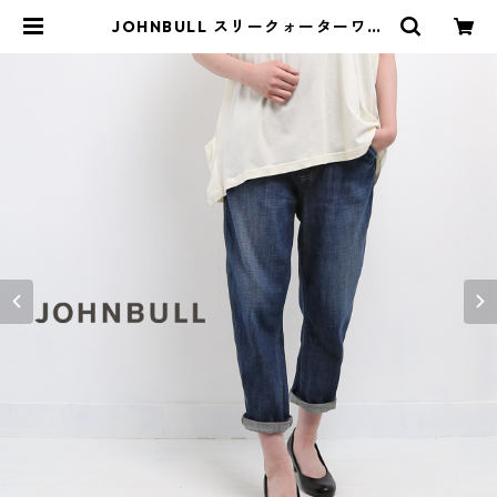
JOHNBULL スリークォーターワー
クパンツ レディース ジョンブル JL
231P41 AP482 デニム ジーンズ ス
トレッチ クロップド おしゃれ ブラ
ンド ユーズド加工 日本製 | isa ON
LINE STORE / アイサ 公式オンラ
インストア