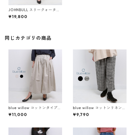
JOHNBULL スリークォーター
ワークパンツ レディース ジョ
¥19,800
ンブル JL231P41 AP482 デニ
ム ジーンズ ストレッチ クロッ
プド おしゃれ ブランド ユーズ
ド加工 日本製
同じカテゴリの商品
blue willow コットンタイプラ
blue willow コットンリネン太
イターキュロット パンツ レデ
番手ヘリンボーンタックワイ
¥11,000
¥9,790
ィース ブルーウィロー 01ESP1
ドパンツ レディース ブルーウ
4026 服 40代 50代 ブランド
ィロー 01DWP14545 服 ルッ
かわいい おしゃれ 春 夏 秋 冬
ク 40代 50代 ブランド 冬 秋
ゆったり
かわいい ゴム