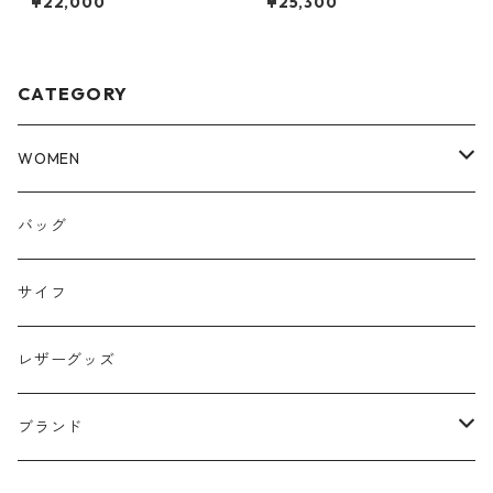
¥22,000
¥25,300
ル JL251P35 ジーンズ おしゃ
ル JL231P40 AP370 ジーンズ
れ ブランド ワンウォッシュ 日
おしゃれ ブランド ユーズド 日
本製 大きいサイズ ボトムス オ
本製 大きいサイズ ボトムス オ
ーバーオール
ーバーオール
CATEGORY
WOMEN
トップス
バッグ
パンツ
サイフ
スカート
レザーグッズ
アウター
ブランド