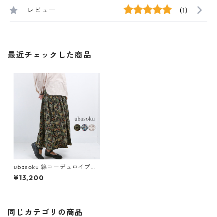
レビュー
(1)
最近チェックした商品
ubasoku 綿コーデュロイプリ
ント 83丈裏付タックギャザー
¥13,200
スカート レディース ウバソク
ub26-0734 おしゃれ ブラン
ド かわいい ロング ポケット付
き 冬 秋 春 30代 40代 50代
同じカテゴリの商品