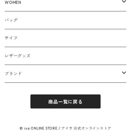
WOMEN
トップス
バッグ
パンツ
サイフ
スカート
レザーグッズ
アウター
ブランド
ワンピース
ubasoku / ウバソク
商品一覧に戻る
JHON BULL / ジョンブル
blue willow / ブルーウィロー
© isa ONLINE STORE / アイサ 公式オンラインストア