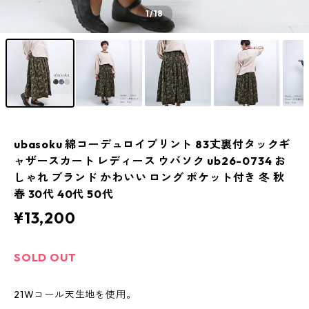
1
/18
ubasoku 綿コーデュロイプリント 83丈裏付タックギ
ャザースカート レディース ウバソク ub26-0734 お
しゃれ ブランド かわいい ロング ポケット付き 冬 秋
春 30代 40代 50代
¥13,200
SOLD OUT
21Wコール天生地を使用。