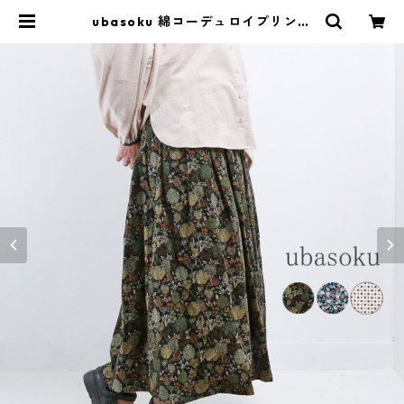
ubasoku 綿コーデュロイプリント
83丈裏付タックギャザースカート
レディース ウバソク ub26-0734
おしゃれ ブランド かわいい ロング
ポケット付き 冬 秋 春 30代 40代 5
0代 | isa ONLINE STORE / アイサ
公式オンラインストア