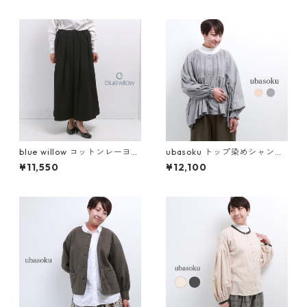
blue willow コットンレーヨン
ubasoku トップ染めシャンブ
ラックフレアスカート レディ
レー起毛 胸元多数ピンタック
¥11,550
¥12,100
ース ブルーウィロー 01ESP13
コクーン長袖2WAYブラウス
006 服 40代 50代 ブランド
レディース ウバソク ub26-07
かわいい おしゃれ 春 秋 冬 ゆ
11 おしゃれ かわいい 40代 50
ったり キレイ
代 ブランド 冬 秋