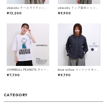
ubasoku ウールライクニット
ubasoku トップ染めシャンブ
クルーネック4つ穴スコッチ釦
レー起毛 バイカラーバルーン
¥13,200
¥9,900
裏付きブルゾン レディース ウ
袖長袖ブラウス レディース ウ
バソク ub26-0742 おしゃれ
バソク ub26-0717 おしゃれ
アウター ショート丈 ブランド
かわいい 40代 50代 ブランド
グレー 冬 秋 30代 40代 50代
オフィス 冬 秋
JOHNBULL PEANUTS チャー
blue willow コットンリネンセ
リーブラウン プリントTシャツ
ーラーカラーブラウス レディ
¥7,700
¥9,790
レディース メンズ ジョンブル
ース ブルーウィロー 01ESP11
スヌーピー JT243C02 半袖 t
036 シャツ 服 長袖 40代 50
ee ブランド 大きめ 白 メール
代 ブランド 春 秋 冬 メール便
便(185円)対応
(185円)対応
CATEGORY