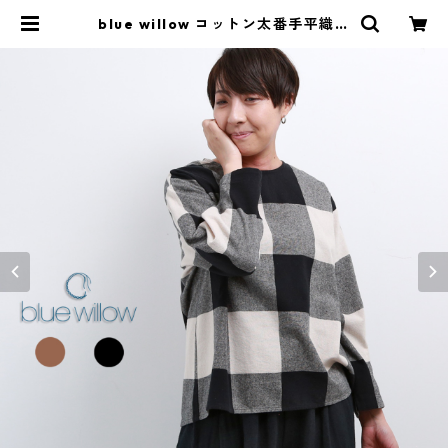
blue willow コットン太番手平織り
ブロックチェック起毛ブラウス レデ
ィース ブルーウィロー 01DWP1153
0 長袖 服 40代 50代 ブランド 冬
秋 メール便(185円)対応 | isa ONLI
NE STORE / アイサ 公式オンライ
ンストア