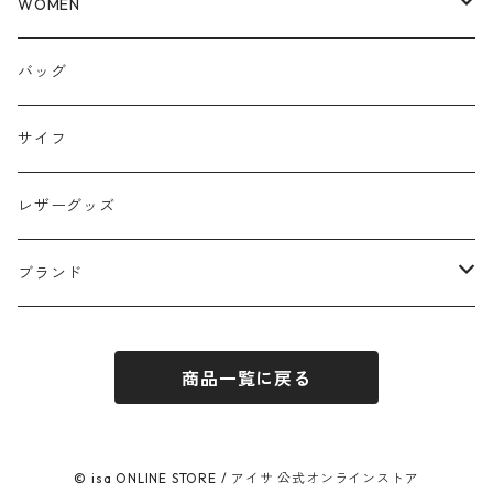
WOMEN
トップス
バッグ
パンツ
サイフ
スカート
レザーグッズ
アウター
ブランド
ワンピース
ubasoku / ウバソク
商品一覧に戻る
JHON BULL / ジョンブル
blue willow / ブルーウィロー
© isa ONLINE STORE / アイサ 公式オンラインストア