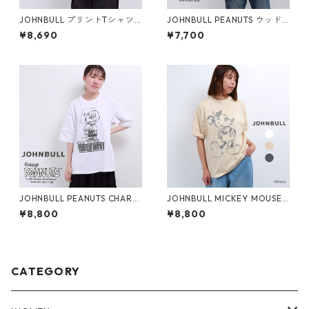
JOHNBULL プリントTシャツ
JOHNBULL PEANUTS ウッド
Patti Smith レディース メン
ストック プリントTシャツ レ
¥8,690
¥7,700
ズ ジョンブル パティ・スミス
ディース メンズ ジョンブル ス
JT243C14 半袖 春 夏 秋 tee
ヌーピー JT243C04 半袖 tee
ブランド 大きいサイズ メール
ブランド 大きめ 白 メール便(1
便(185円)対応
85円)対応
JOHNBULL PEANUTS CHARLI
JOHNBULL MICKEY MOUSE
E BROWN プリントTシャツ
プリント Tシャツ レディース
¥8,800
¥8,800
レディース メンズ ジョンブル
メンズ ジョンブル JT252C02
チャーリーブラウン JT251C52
ミッキーマウス 半袖 大きめ ゆ
半袖 ブランド 大きいサイズ メ
ったり ブランド 丸首 白 メー
ール便(185円)対応
ル便(185円)対応
CATEGORY