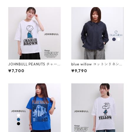
JOHNBULL PEANUTS チャー
blue willow コットンリネンセ
リーブラウン プリントTシャツ
ーラーカラーブラウス レディ
¥7,700
¥9,790
レディース メンズ ジョンブル
ース ブルーウィロー 01ESP11
スヌーピー JT243C02 半袖 t
036 シャツ 服 長袖 40代 50
ee ブランド 大きめ 白 メール
代 ブランド 春 秋 冬 メール便
便(185円)対応
(185円)対応