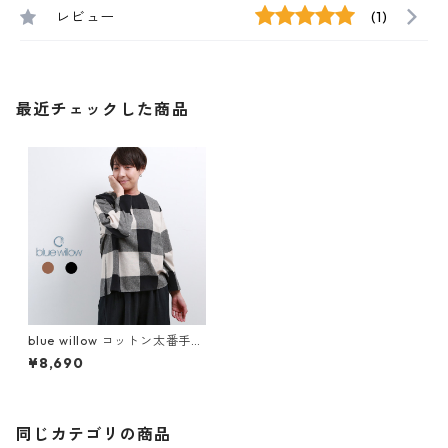
レビュー
(1)
最近チェックした商品
blue willow コットン太番手平
織りブロックチェック起毛ブ
¥8,690
ラウス レディース ブルーウィ
ロー 01DWP11530 長袖 服 40
代 50代 ブランド 冬 秋 メール
便(185円)対応
同じカテゴリの商品